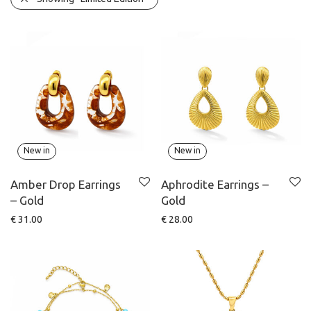
New in
New in
Amber Drop Earrings
Aphrodite Earrings –
– Gold
Gold
€
31.00
€
28.00