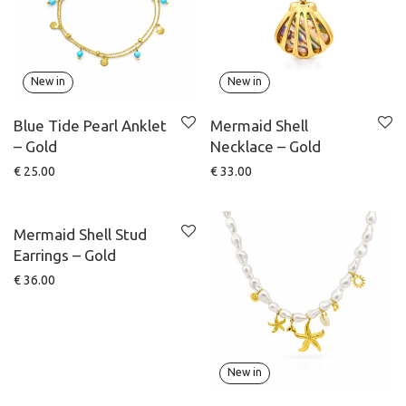
New in
New in
Blue Tide Pearl Anklet
Mermaid Shell
– Gold
Necklace – Gold
€
25.00
€
33.00
New in
Mermaid Shell Stud
Earrings – Gold
€
36.00
New in