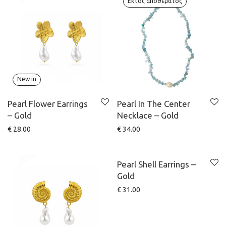
New in
Pearl Flower Earrings
Pearl In The Center
– Gold
Necklace – Gold
€
28.00
€
34.00
New in
Pearl Shell Earrings –
Gold
€
31.00