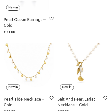
New in
Pearl Ocean Earrings –
Gold
€
31.00
New in
New in
Pearl Tide Necklace –
Salt And Pearl Lariat
Gold
Necklace – Gold