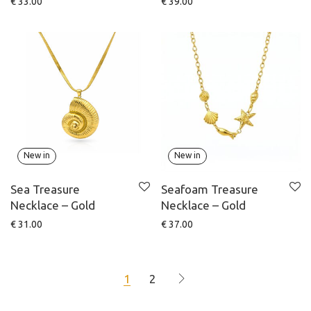
€
33.00
€
39.00
New in
New in
Sea Treasure
Seafoam Treasure
Necklace – Gold
Necklace – Gold
€
31.00
€
37.00
1
2