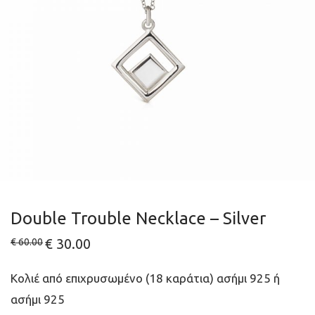
Double Trouble Necklace – Silver
Original
€
30.00
Current
€
60.00
price
price
was:
is:
€ 60.00.
€ 30.00.
Κολιέ από επιχρυσωμένο (18 καράτια) ασήμι 925 ή
ασήμι 925