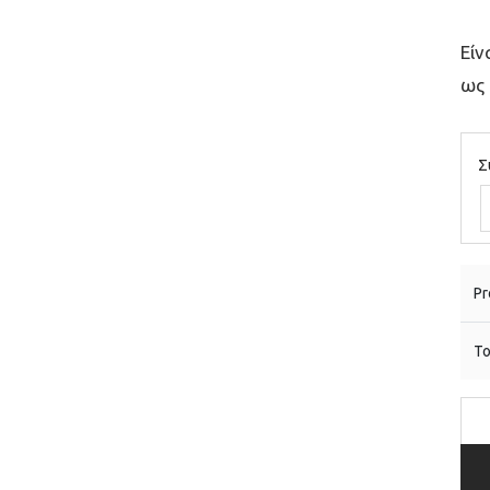
Είν
ως 
Σ
Pr
To