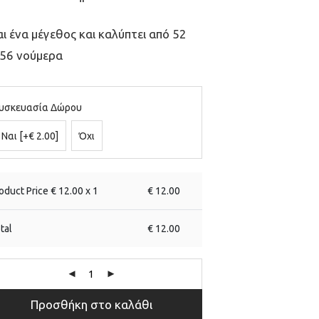
αι ένα μέγεθος και καλύπτει από 52
56 νούμερα
υσκευασία Δώρου
Ναι
[+€ 2.00]
Όχι
oduct Price €
12.00
x 1
€
12.00
tal
€
12.00
Προσθήκη στο καλάθι