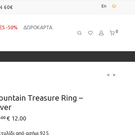
En
Gr
Ν 60€
ES -50%
ΔΩΡΟΚΑΡΤΑ
0
untain Treasure Ring –
lver
Original
€
12.00
Current
.00
price
price
was:
is:
€ 30.00.
€ 12.00.
τυλίδι από ασήμι 925