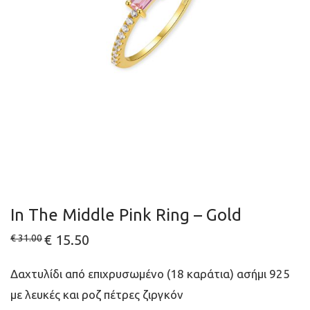
In The Middle Pink Ring – Gold
Original
€
15.50
Current
€
31.00
price
price
was:
is:
€ 31.00.
€ 15.50.
Δαχτυλίδι από επιχρυσωμένο (18 καράτια) ασήμι 925
με λευκές και ροζ πέτρες ζιργκόν