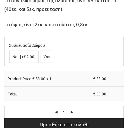
Το συνολικό μήκος της αλυσίδας είναι 45 εκατοστά
(40εκ. και 5εκ. προέκταση)
Το ύψος είναι 2εκ. και το πλάτος 0,8εκ.
Συσκευασία Δώρου
Ναι
[+€ 2.00]
Όχι
Product Price €
53.00
x 1
€
53.00
Total
€
53.00
Προσθήκη στο καλάθι