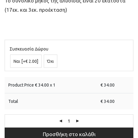
Το συνολικό μήκος της αλυσίδας είναι 20 εκατοστά
(17εκ. και 3εκ. προέκταση)
Συσκευασία Δώρου
Ναι
[+€ 2.00]
Όχι
Product Price €
34.00
x 1
€
34.00
Total
€
34.00
Προσθήκη στο καλάθι