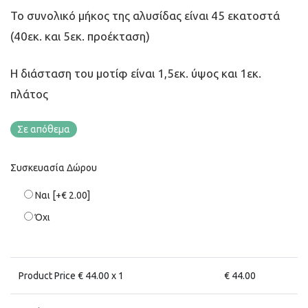
Το συνολικό μήκος της αλυσίδας είναι 45 εκατοστά
(40εκ. και 5εκ. προέκταση)
Η διάσταση του μοτίφ είναι 1,5εκ. ύψος και 1εκ.
πλάτος
Σε απόθεμα
Συσκευασία Δώρου
Ναι
[+€ 2.00]
Όχι
Product Price €
44.00
x 1
€
44.00