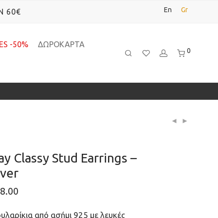
En
Gr
Ν 60€
ES -50%
ΔΩΡΟΚΑΡΤΑ
0
ay Classy Stud Earrings –
lver
8.00
υλαρίκια από ασήμι 925 με λευκές