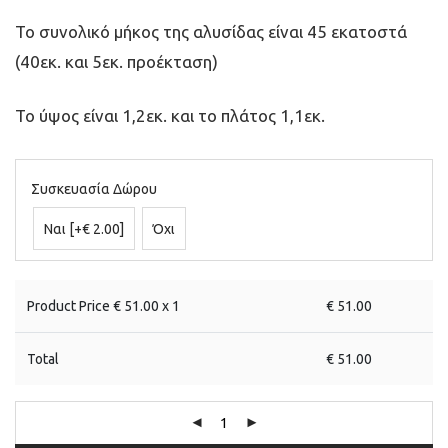
Το συνολικό μήκος της αλυσίδας είναι 45 εκατοστά
(40εκ. και 5εκ. προέκταση)
Το ύψος είναι 1,2εκ. και το πλάτος 1,1εκ.
Συσκευασία Δώρου
Ναι
[+€ 2.00]
Όχι
Product Price €
51.00
x 1
€
51.00
Total
€
51.00