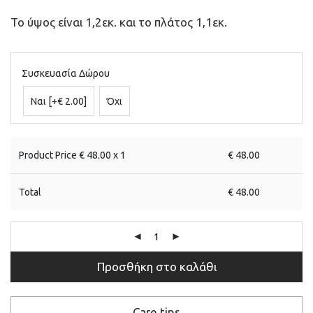
Το ύψος είναι 1,2εκ. και το πλάτος 1,1εκ.
Συσκευασία Δώρου
Ναι
[+€ 2.00]
Όχι
Product Price €
48.00
x 1
€
48.00
Total
€
48.00
Προσθήκη στο καλάθι
Care tips